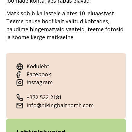
loomade kohta, kes rabas elavad.
Matk sobib ka lastele alates 10. eluaastast.
Teeme pause hoolikalt valitud kohtades,
naudime hingematvaid vaateid, teeme fotosid
ja sööme kerge matkaeine.
Koduleht
Facebook
Instagram
+372 522 2181
info@hikingbaltnorth.com
Lahtiolekuajad