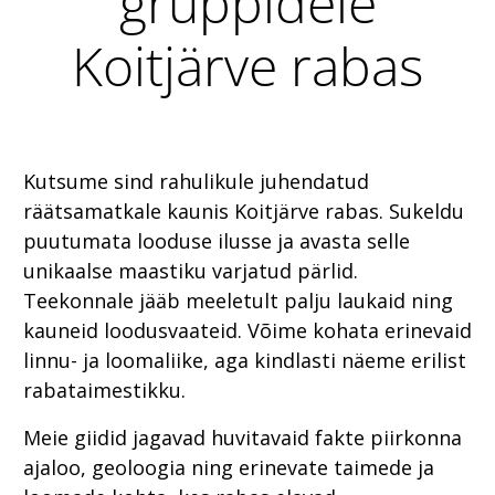
gruppidele
Koitjärve rabas
Kutsume sind rahulikule juhendatud
räätsamatkale kaunis Koitjärve rabas. Sukeldu
puutumata looduse ilusse ja avasta selle
unikaalse maastiku varjatud pärlid.
Teekonnale jääb meeletult palju laukaid ning
kauneid loodusvaateid. Võime kohata erinevaid
linnu- ja loomaliike, aga kindlasti näeme erilist
rabataimestikku.
Meie giidid jagavad huvitavaid fakte piirkonna
ajaloo, geoloogia ning erinevate taimede ja