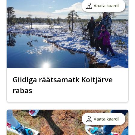
Vaata kaardil
Giidiga räätsamatk Koitjärve
rabas
Vaata kaardil