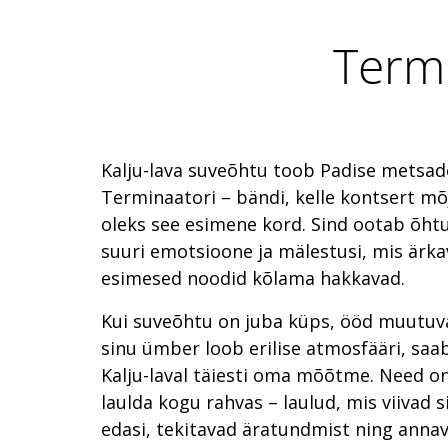
Termi
Kalju-lava suveõhtu toob Padise metsade
Terminaatori – bändi, kelle kontsert mõ
oleks see esimene kord. Sind ootab õhtu 
suuri emotsioone ja mälestusi, mis ärkav
esimesed noodid kõlama hakkavad.
Kui suveõhtu on juba küps, ööd muutu
sinu ümber loob erilise atmosfääri, sa
Kalju-laval täiesti oma mõõtme. Need o
laulda kogu rahvas – laulud, mis viivad s
edasi, tekitavad äratundmist ning annav