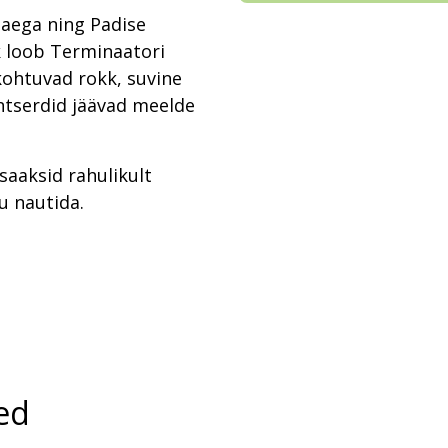
oaega ning Padise
k loob Terminaatori
kohtuvad rokk, suvine
ntserdid jäävad meelde
saaksid rahulikult
u nautida.
ed