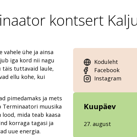
naator kontsert Kalju
 vahele ühe ja ainsa
jub iga kord nii nagu
Koduleht
täis tuttavaid laule,
Facebook
ad ellu kohe, kui
Instagram
vad pimedamaks ja mets
Kuupäev
ab Terminaatori muusika
n lood, mida teab kaasa
ind korraga tagasi ja
27. august
ad uue energia.