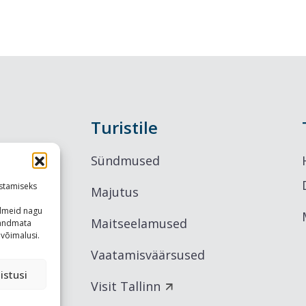
Turistile
Sündmused
stamiseks
Majutus
ndmeid nagu
Maitseelamused
u andmata
võimalusi.
Vaatamisväärsused
istusi
Visit Tallinn