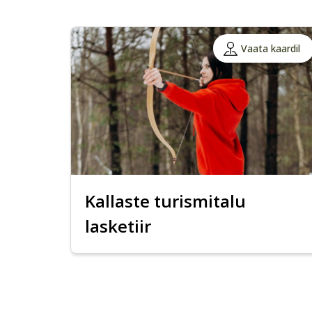
Vaata kaardil
Kallaste turismitalu
lasketiir