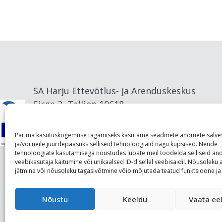
SA Harju Ettevõtlus- ja Arenduskeskus
Sirge 2, Tallinn 10618
info@visitharju.com
Parima kasutuskogemuse tagamiseks kasutame seadmete andmete salve
ja/või neile juurdepääsuks selliseid tehnoloogiaid nagu küpsised. Nende
tehnoloogiate kasutamisega nõustudes lubate meil töödelda selliseid a
veebikasutaja käitumine või unikaalsed ID-d sellel veebisaidil. Nõusolek
jätmine või nõusoleku tagasivõtmine võib mõjutada teatud funktsioone ja 
Nõustu
Keeldu
Vaata eel