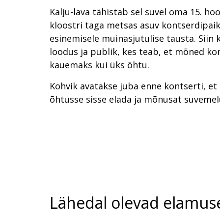
Kalju-lava tähistab sel suvel oma 15. ho
kloostri taga metsas asuv kontserdipai
esinemisele muinasjutulise tausta. Siin 
loodus ja publik, kes teab, et mõned ko
kauemaks kui üks õhtu.
Kohvik avatakse juba enne kontserti, et 
õhtusse sisse elada ja mõnusat suvemel
Lähedal olevad elamus