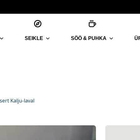
SEIKLE
SÖÖ & PUHKA
Ü
ert Kalju-laval