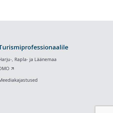
Turismiprofessionaalile
Harju-, Rapla- ja Läänemaa
DMO
Meediakajastused